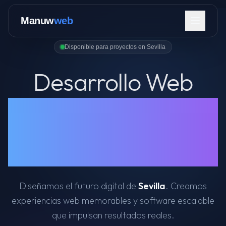
Manuw
web
Disponible para proyectos en Sevilla
Desarrollo Web
& Apps Móviles
Servicios
en Sevilla
Contactar Ahora
Diseñamos el futuro digital de
Sevilla
. Creamos
experiencias web memorables y software escalable
que impulsan resultados reales.