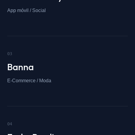
App móvil / Social
0
3
Banna
E-Commerce / Moda
0
4