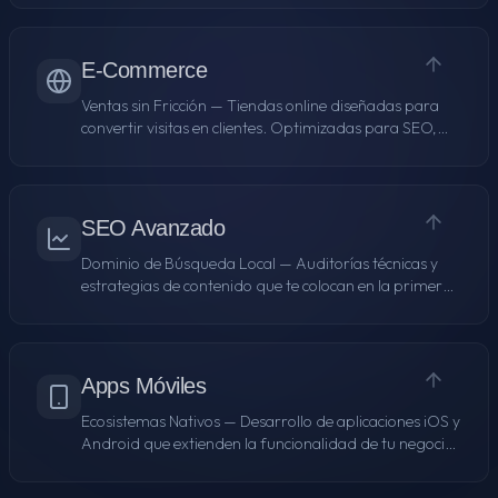
robustas, escalables y seguras.
E-Commerce
Ventas sin Fricción
—
Tiendas online diseñadas para
convertir visitas en clientes. Optimizadas para SEO,
carga rápida y una experiencia de compra fluida.
SEO Avanzado
Dominio de Búsqueda Local
—
Auditorías técnicas y
estrategias de contenido que te colocan en la primera
página de Google para términos transaccionales en
Sevilla.
Apps Móviles
Ecosistemas Nativos
—
Desarrollo de aplicaciones iOS y
Android que extienden la funcionalidad de tu negocio
al bolsillo de tus clientes.