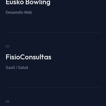
Eusko Bowling
Desarrollo Web
0
5
FisioConsultas
SaaS / Salud
0
6