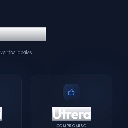
 Utrera
ventas locales.
a
Utrera
COMPROMISO