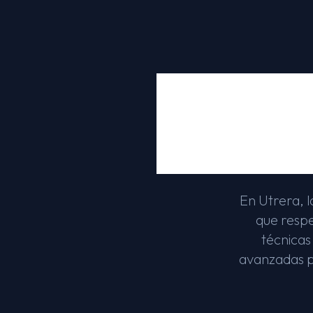
Dis
Espec
En Utrera, l
que respe
técnicas
avanzadas pa