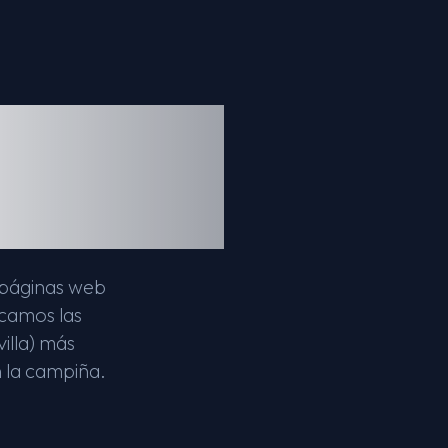
era:
ersión
s páginas web
icamos las
illa) más
n la campiña.