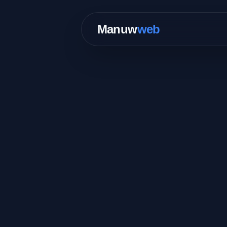
Manuw
web