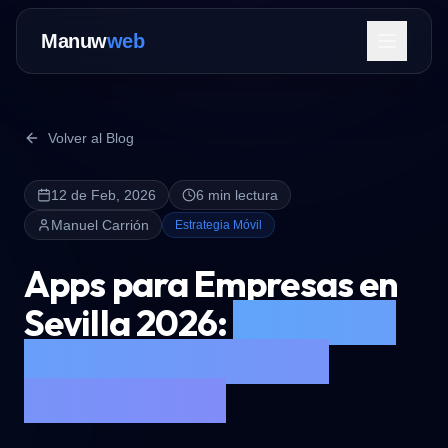
Manuw
web
Volver al Blog
12 de Feb, 2026
6 min lectura
Servicios
Manuel Carrión
Estrategia Móvil
Apps para Empresas en
Sevilla 2026:
¿Inversión
Inteligente o Gasto
Contactar Ahora
Innecesario?