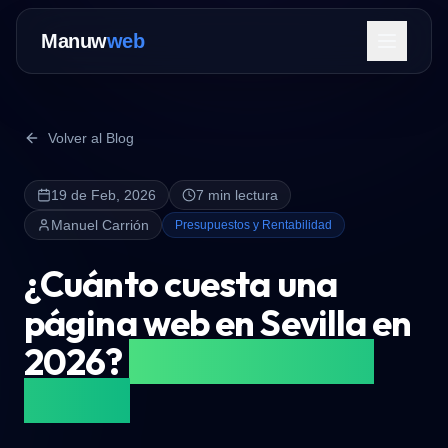
Manuw
web
Volver al Blog
19 de Feb, 2026
7 min lectura
Servicios
Manuel Carrión
Presupuestos y Rentabilidad
¿Cuánto cuesta una
página web en Sevilla en
2026?
Guía de Precios
Contactar Ahora
Reales