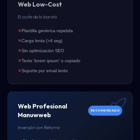
Web Low-Cost
El coste de lo barato
✕
Plantilla genérica repetida
✕
Carga lenta (>4 seg)
✕
Sin optimización SEO
✕
Texto 'lorem ipsum' o copiado
✕
Soporte por email lento
Web Profesional
RECOMENDADO
Manuwweb
Inversión con Retorno