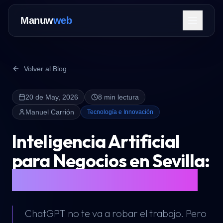
Manuw
web
Volver al Blog
20 de May, 2026
8 min lectura
Servicios
Manuel Carrión
Tecnología e Innovación
Inteligencia Artificial
para Negocios en Sevilla:
5 Usos Reales (sin Hype)
Contactar Ahora
ChatGPT no te va a robar el trabajo. Pero